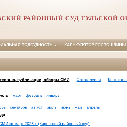
ВСКИЙ РАЙОННЫЙ СУД ТУЛЬСКОЙ О
РИАЛЬНАЯ ПОДСУДНОСТЬ
КАЛЬКУЛЯТОР ГОСПОШЛИНЫ
тервью, публикации, обзоры СМИ
Фотогалерея
Контактн
рель
март
февраль
январь
брь
сентябрь
август
июль
июнь
май
апрель
ода
СМИ за март 2026 г. (Киреевский районный суд)