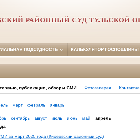
ВСКИЙ РАЙОННЫЙ СУД ТУЛЬСКОЙ О
РИАЛЬНАЯ ПОДСУДНОСТЬ
КАЛЬКУЛЯТОР ГОСПОШЛИНЫ
тервью, публикации, обзоры СМИ
Фотогалерея
Контактн
рель
март
февраль
январь
брь
сентябрь
август
июль
июнь
май
апрель
ода
МИ за март 2025 года (Киреевский районный суд)