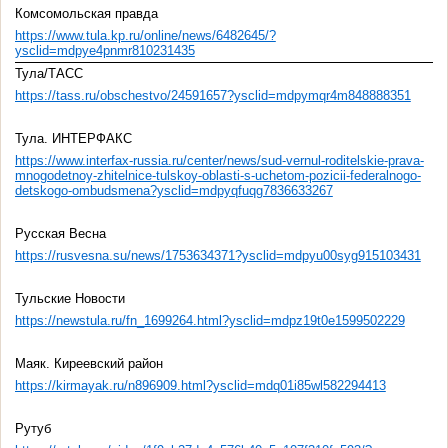
Комсомольская правда
https://www.tula.kp.ru/online/news/6482645/?
ysclid=mdpye4pnmr810231435
Тула/ТАСС
https://tass.ru/obschestvo/24591657?ysclid=mdpymqr4m848888351
Тула. ИНТЕРФАКС
https://www.interfax-russia.ru/center/news/sud-vernul-roditelskie-prava-
mnogodetnoy-zhitelnice-tulskoy-oblasti-s-uchetom-pozicii-federalnogo-
detskogo-ombudsmena?ysclid=mdpyqfuqg7836633267
Русская Весна
https://rusvesna.su/news/1753634371?ysclid=mdpyu00syg915103431
Тульские Новости
https://newstula.ru/fn_1699264.html?ysclid=mdpz19t0e1599502229
Маяк. Киреевский район
https://kirmayak.ru/n896909.html?ysclid=mdq01i85wl582294413
Рутуб