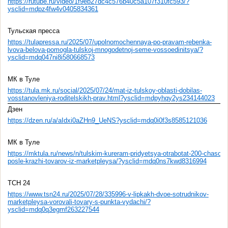
https://rutube.ru/video/1f9eb27dc4c576b40c5a107f310fc593/?
ysclid=mdpz4fw4v0405834361
Тульская пресса
https://tulapressa.ru/2025/07/upolnomochennaya-po-pravam-rebenka-
lvova-belova-pomogla-tulskoj-mnogodetnoj-seme-vossoedinitsya/?
ysclid=mdq047ni8i580668573
МК в Туле
https://tula.mk.ru/social/2025/07/24/mat-iz-tulskoy-oblasti-dobilas-
vosstanovleniya-roditelskikh-prav.html?ysclid=mdpyhqy2ys234144023
Дзен
https://dzen.ru/a/aIdxi0aZHn9_UeNS?ysclid=mdq0i0f3s8585121036
МК в Туле
https://mktula.ru/news/n/tulskim-kureram-pridyetsya-otrabotat-200-chasov-
posle-krazhi-tovarov-iz-marketpleysa/?ysclid=mdq0ns7kwd8316994
ТСН 24
https://www.tsn24.ru/2025/07/28/335996-v-lipkakh-dvoe-sotrudnikov-
marketpleysa-vorovali-tovary-s-punkta-vydachi/?
ysclid=mdq0q3egmf263227544