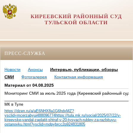
КИРЕЕВСКИЙ РАЙОННЫЙ СУД
ТУЛЬСКОЙ ОБЛАСТИ
ПРЕСС-СЛУЖБА
Новости
Анонсы
Интервью, публикации, обзоры
СМИ
Фотогалерея
Контактная информация
Материал от 04.08.2025
Мониторинг СМИ за июль 2025 года (Киреевский районный суд)
МК в Туле
https://dzen.ru/a/aE6NHX8a1G6hdxMZ?
ysclid=mcerzabyui488096774https://tula.mk.ru/social/2025/07/22/v-
kireevske-vandal-zaplatit-shtraf-v-20-tysyach-rubley-za-razbituyu-
ostanovku.html?ysclid=mdpybrcc2p924831805