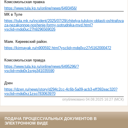
Комсомольская правка
https://www.tula.kp.ru/online/news/6493456/
МК в Туле
https://tula.mk.ru/incident/2025/07/29/zhitelya-tulskoy-oblasti-oshtrafovali-
za-nezakonnoe-noshenie-formy-sotrudnika-mvd.html?
ysclid=mdq0uc27h9296569026
Маяк. Киреевский район.
https://kirmayak.ru/n900592.html?ysclid=mdq0vz27r5162000472
Комсомольская правда
https://www.tula.kp.ru/online/news/6495296/?
ysclid=mdq0x1snjg341035590
Дзен
https://dzen.ru/news/story/d294c2cc-4c6b-5a09-acb3-eff392eac320?
ysclid=mdq0xz1zso783063970
опубликовано 04.08.2025 16:27 (МСК)
ПОДАЧА ПРОЦЕССУАЛЬНЫХ ДОКУМЕНТОВ В
ЭЛЕКТРОННОМ ВИДЕ