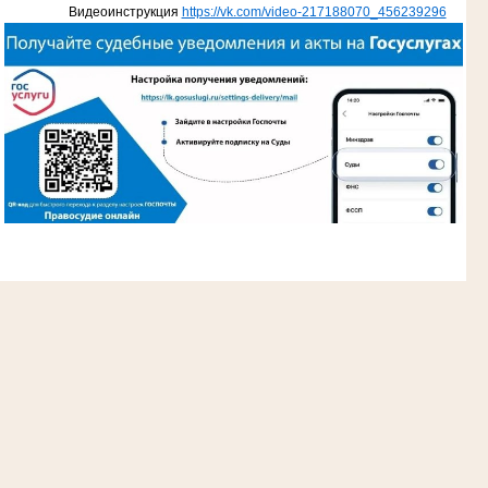
Видеоинструкция
https://vk.com/video-217188070_456239296