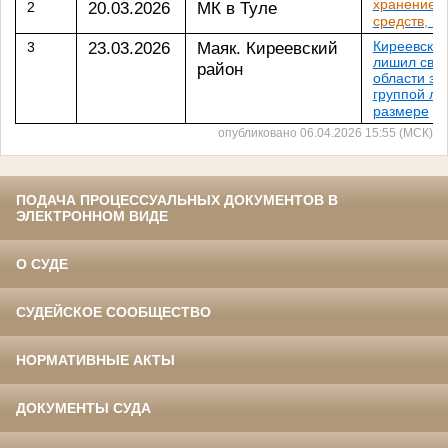
хранение б
20.03.2026
МК в Туле
2
средств, в
23.03.2026
Маяк. Киреевский
Киреевский
3
лишил сво
район
области за
группой ли
размере
опубликовано 06.04.2026 15:55 (МСК)
ПОДАЧА ПРОЦЕССУАЛЬНЫХ ДОКУМЕНТОВ В
ЭЛЕКТРОННОМ ВИДЕ
О СУДЕ
СУДЕЙСКОЕ СООБЩЕСТВО
НОРМАТИВНЫЕ АКТЫ
ДОКУМЕНТЫ СУДА