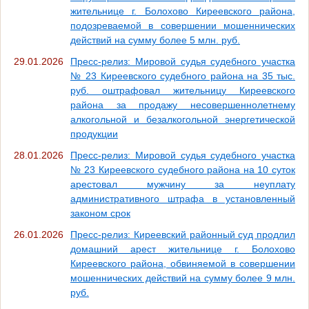
жительнице г. Болохово Киреевского района,
подозреваемой в совершении мошеннических
действий на сумму более 5 млн. руб.
29.01.2026
Пресс-релиз: Мировой судья судебного участка
№ 23 Киреевского судебного района на 35 тыс.
руб. оштрафовал жительницу Киреевского
района за продажу несовершеннолетнему
алкогольной и безалкогольной энергетической
продукции
28.01.2026
Пресс-релиз: Мировой судья судебного участка
№ 23 Киреевского судебного района на 10 суток
арестовал мужчину за неуплату
административного штрафа в установленный
законом срок
26.01.2026
Пресс-релиз: Киреевский районный суд продлил
домашний арест жительнице г. Болохово
Киреевского района, обвиняемой в совершении
мошеннических действий на сумму более 9 млн.
руб.