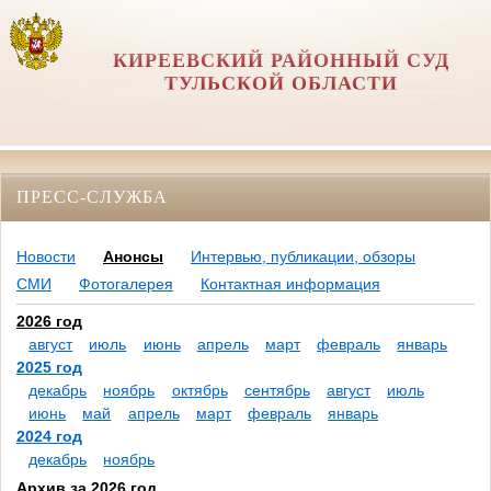
КИРЕЕВСКИЙ РАЙОННЫЙ СУД
ТУЛЬСКОЙ ОБЛАСТИ
ПРЕСС-СЛУЖБА
Новости
Анонсы
Интервью, публикации, обзоры
СМИ
Фотогалерея
Контактная информация
2026 год
август
июль
июнь
апрель
март
февраль
январь
2025 год
декабрь
ноябрь
октябрь
сентябрь
август
июль
июнь
май
апрель
март
февраль
январь
2024 год
декабрь
ноябрь
Архив за 2026 год