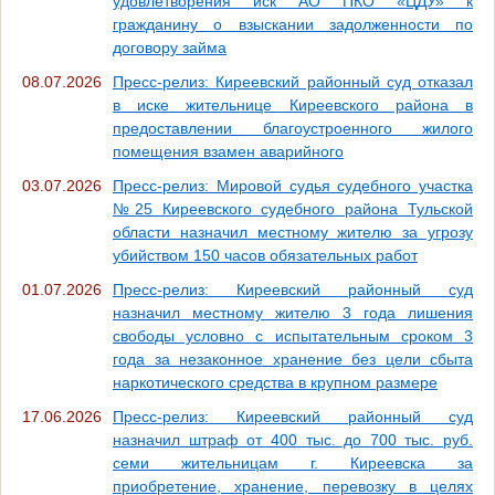
удовлетворения иск АО ПКО «ЦДУ» к
гражданину о взыскании задолженности по
договору займа
08.07.2026
Пресс-релиз: Киреевский районный суд отказал
в иске жительнице Киреевского района в
предоставлении благоустроенного жилого
помещения взамен аварийного
03.07.2026
Пресс-релиз: Мировой судья судебного участка
№25 Киреевского судебного района Тульской
области назначил местному жителю за угрозу
убийством 150 часов обязательных работ
01.07.2026
Пресс-релиз: Киреевский районный суд
назначил местному жителю 3 года лишения
свободы условно с испытательным сроком 3
года за незаконное хранение без цели сбыта
наркотического средства в крупном размере
17.06.2026
Пресс-релиз: Киреевский районный суд
назначил штраф от 400 тыс. до 700 тыс. руб.
семи жительницам г. Киреевска за
приобретение, хранение, перевозку в целях