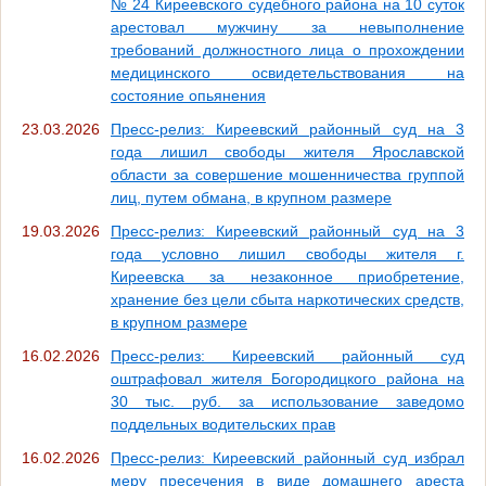
№ 24 Киреевского судебного района на 10 суток
арестовал мужчину за невыполнение
требований должностного лица о прохождении
медицинского освидетельствования на
состояние опьянения
23.03.2026
Пресс-релиз: Киреевский районный суд на 3
года лишил свободы жителя Ярославской
области за совершение мошенничества группой
лиц, путем обмана, в крупном размере
19.03.2026
Пресс-релиз: Киреевский районный суд на 3
года условно лишил свободы жителя г.
Киреевска за незаконное приобретение,
хранение без цели сбыта наркотических средств,
в крупном размере
16.02.2026
Пресс-релиз: Киреевский районный суд
оштрафовал жителя Богородицкого района на
30 тыс. руб. за использование заведомо
поддельных водительских прав
16.02.2026
Пресс-релиз: Киреевский районный суд избрал
меру пресечения в виде домашнего ареста