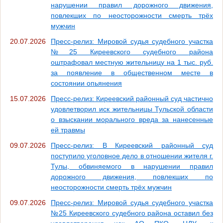
нарушении правил дорожного движения,
повлекших по неосторожности смерть трёх
мужчин
20.07.2026
Пресс-релиз: Мировой судья судебного участка
№25 Киреевского судебного района
оштрафовал местную жительницу на 1 тыс. руб.
за появление в общественном месте в
состоянии опьянения
15.07.2026
Пресс-релиз: Киреевский районный суд частично
удовлетворил иск жительницы Тульской области
о взыскании морального вреда за нанесенные
ей травмы
09.07.2026
Пресс-релиз: В Киреевский районный суд
поступило уголовное дело в отношении жителя г.
Тулы, обвиняемого в нарушении правил
дорожного движения, повлекших по
неосторожности смерть трёх мужчин
09.07.2026
Пресс-релиз: Мировой судья судебного участка
№25 Киреевского судебного района оставил без