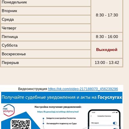
Понедельник
Вторник
8:30 - 17:30
Среда
Четверг
Пятница
8:30 - 16:00
Суббота
Выходной
Воскресенье
Перерыв
13:00 - 13:42
Видеоинструкция
https://vk.com/video-217188070_456239296