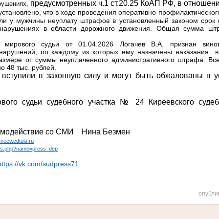
предусмотренных ч.1 ст.20.25 КоАП РФ, в отношен
рушениях,
тановлено, что в ходе проведения оперативно-профилактическо
ли у мужчины неуплату штрафов в установленный законом срок
онарушениях в области дорожного движения. Общая сумма штр
рового судьи от 01.04.2026
Логачев В.А.
признан вин
нарушений, по каждому из которых ему назначены наказания 
азмере от суммы неуплаченного административного штрафа. Все
но
48 тыс. рублей.
тупили в законную силу и могут быть обжалованы в у
вого судьи судебного участка № 24 Киреевского судеб
аимодействие со СМИ
Нина Безмен
reev.cdtula.ru
dules.php?name=press_dep
https://vk.com/sudpress71
опубли