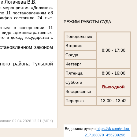
ии
Логачева В.В.
го мероприятия «Должник»
по 11 постановлениям об
афов составила 24 тыс.
РЕЖИМ РАБОТЫ СУДА
овным в совершении 11
в виде административных
Понедельник
го в доход государства с
Вторник
становленном законом
8:30 - 17:30
Среда
ного района Тульской
Четверг
Пятница
8:30 - 16:00
Суббота
Выходной
Воскресенье
Перерыв
13:00 - 13:42
ковано 02.04.2026 12:21 (МСК)
Видеоинструкция
https://vk.com/video-
217188070_456239296