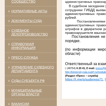
СООБЩЕСТВО
административных правона
В судебном заседании ус
сотрудники ГИБДД выяви
НОРМАТИВНЫЕ АКТЫ
административных прав
рублей.
ДОКУМЕНТЫ СУДА
Постановлениями ми
административных право
штрафов
в двукратном р
СУДЕБНОЕ
правонарушителя взыска
ДЕЛОПРОИЗВОДСТВО
Постановления не вс
порядке.
СПРАВОЧНАЯ
ИНФОРМАЦИЯ
(по информации миро
области)
ПРЕСС-СЛУЖБА
Ответственный за вз
УПРАВЛЕНИЕ СУДЕБНОГО
(48754)
6 20 41, E
mail:
press@ki
(
ДЕПАРТАМЕНТА
http://kireevsky.tula.sudrf.ru/mo
(Раздел «Пресс – служба)
https://t.me/s/sudpress71
,
СУДЫ СУБЪЕКТА РФ
МУНИЦИПАЛЬНЫЕ
ОРГАНЫ ВЛАСТИ
ВАКАНСИИ