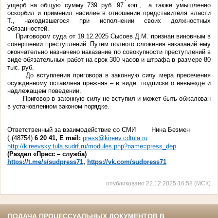
ущерб на общую сумму 739 руб. 97 коп., а также
умышленно
оскорбил и применил насилие в отношении представителя власти
Т., находившегося при исполнении своих должностных
обязанностей.
Приговором суда от 19.12.2025
Сысоев Д.М.
признан
виновным в
совершении преступлений. Путем полного сложения наказаний
ему
окончательно назначено наказание по совокупности преступлений в
виде обязательных работ на срок 300 часов и штрафа в размере 80
тыс. руб.
До вступления приговора в законную силу
мера пресечения
осужденному оставлена прежняя – в виде подписки о невыезде и
надлежащем поведении.
Приговор в законную силу не вступил и может быть обжалован
в установленном законом порядке.
Ответственный за взаимодействие со СМИ
Нина Безмен
(
(48754)
6 20 41, E
mail:
press@kireev.cdtula.ru
http://kireevsky.tula.sudrf.ru/modules.php?name=press_dep
(Раздел «Пресс – служба)
https://t.me/s/sudpress71
,
https://vk.com/sudpress71
опубликовано 22.12.2025 16:58 (МСК)
ПОДАЧА ПРОЦЕССУАЛЬНЫХ ДОКУМЕНТОВ В