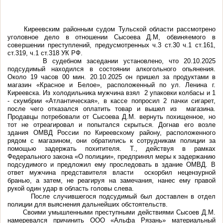
Киреевским районным судом Тульской области рассмотрено
уголовное
дело в отношении Сысоева Д.М,
обвиняемого в
совершении
преступлений, предусмотренных ч.3 ст.30 ч.1 ст.161,
ст.319, ч.1 ст.318 УК РФ.
В судебном заседании установлено, что
20.10.2025
подсудимый находился в состоянии алкогольного опьянения.
О
коло 19 часов 00 мин.
20.10.2025 он пришел за продуктами в
магазин «Красное и Белое», расположенный по ул. Ленина г.
Киреевска. Из холодильника мужчина взял 2 упаковки колбасы и 1
- скумбрии «Атлантическая», в кассе попросил 2 пачки сигарет,
после чего отказался оплатить товар и вышел из
магазина.
Продавцы потребовали от Сысоева Д.М. вернуть похищенное, но
тот не отреагировал
и попытался скрыться. Догнав его
возле
здания ОМВД России по Киреевскому району, расположенного
рядом с магазином, они обратились к сотрудникам полиции за
помощью задержать похитителя. Т., действуя в рамках
Федерального закона «О полиции», предпринял меры к задержанию
подсудимого и предложил ему проследовать в здание ОМВД. В
ответ мужчина представителя власти оскорбил нецензурной
бранью, а затем, не реагируя на замечания, нанес ему правой
рукой один удар в область головы слева.
После случившегося подсудимый был доставлен в отдел
полиции для выяснения дальнейших обстоятельств.
Своими умышленными преступными действиями Сысоев Д.М.
намеревался
причинить ООО «Альфа Рязань»
материальный