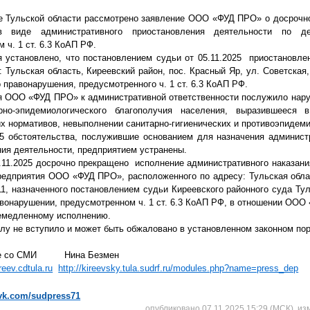
е Тульской области рассмотрено заявление ООО «ФУД ПРО» о досрочн
 в виде административного приостановления деятельности по д
 ч. 1 ст. 6.3 КоАП РФ.
тановлено, что постановлением судьи от 05.11.2025 приостановле
 Тульская область, Киреевский район, пос. Красный Яр, ул. Советская,
 правонарушения, предусмотренного ч. 1 ст. 6.3 КоАП РФ.
ОО «ФУД ПРО» к административной ответственности послужило нар
рно-эпидемиологического благополучия населения, выразившееся
их нормативов, невыполнении санитарно-гигиенических и противоэпидем
стоятельства, послужившие основанием для назначения администра
ия деятельности, предприятием устранены.
.2025 досрочно прекращено исполнение административного наказания
редприятия ООО «ФУД ПРО», расположенного по адресу: Тульская облас
11, назначенного постановлением судьи Киреевского районного суда Тул
вонарушении, предусмотренном ч. 1 ст. 6.3 КоАП РФ, в отношении ООО 
медленному исполнению.
не вступило и может быть обжаловано в установленном законном пор
твие со СМИ Нина Безмен
eev.cdtula.ru
http://kireevsky.tula.sudrf.ru/modules.php?name=press_dep
/vk.com/sudpress71
опубликовано 07.11.2025 15:29 (МСК), из