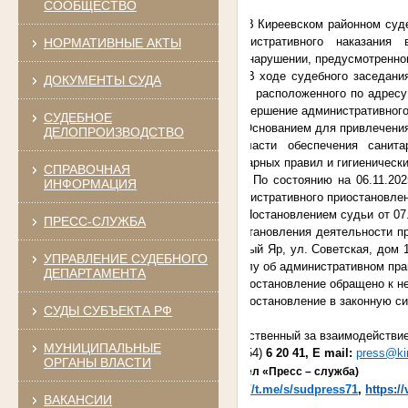
СООБЩЕСТВО
В Киреевском районном суд
административного наказания
НОРМАТИВНЫЕ АКТЫ
правонарушении, предусмотренном
В ходе судебного заседания ус
ДОКУМЕНТЫ СУДА
ПРО», расположенного по адресу:
за совершение административного
СУДЕБНОЕ
Основанием для привлечения О
ДЕЛОПРОИЗВОДСТВО
в области обеспечения санита
санитарных правил и гигиеническ
СПРАВОЧНАЯ
По состоянию на 06.11.2025 об
ИНФОРМАЦИЯ
административного приостановлен
Постановлением судьи от 07.11
ПРЕСС-СЛУЖБА
приостановления деятельности п
Красный Яр, ул. Советская, дом 
УПРАВЛЕНИЕ СУДЕБНОГО
по делу об административном пра
ДЕПАРТАМЕНТА
Постановление обращено к не
Постановление в законную силу 
СУДЫ СУБЪЕКТА РФ
Ответственный за взаимодейс
МУНИЦИПАЛЬНЫЕ
( (48754)
6 20 41, E mail:
press@kir
ОРГАНЫ ВЛАСТИ
(Раздел «Пресс – служба)
https://t.me/s/sudpress71
,
https:/
ВАКАНСИИ