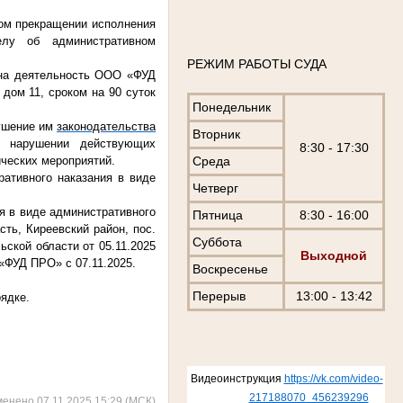
ом прекращении исполнения
елу об административном
РЕЖИМ РАБОТЫ СУДА
на деятельность ООО «ФУД
 дом 11, сроком на 90 суток
Понедельник
ушение им
законодательства
Вторник
 в нарушении действующих
8:30 - 17:30
Среда
ических мероприятий.
тивного наказания в виде
Четверг
 в виде административного
Пятница
8:30 - 16:00
ть, Киреевский район, пос.
Суббота
ьской области от 05.11.2025
Выходной
«ФУД ПРО» с 07.11.2025.
Воскресенье
Перерыв
13:00 - 13:42
ядке.
Видеоинструкция
https://vk.com/video-
217188070_456239296
менено 07.11.2025 15:29 (МСК)