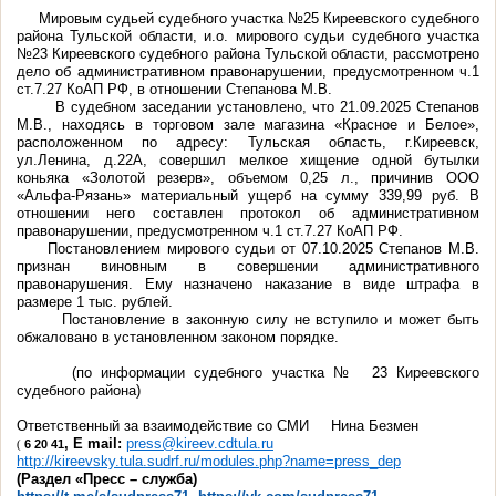
М
ировым судьей судебного участка №25 Киреевского судебного
района Тульской области, и.о. мирового судьи судебного участка
№23 Киреевского судебного района Тульской области
,
рассмотрено
дело об административном правонарушении, предусмотренном ч.1
ст.7.27 КоАП РФ, в отношении Степанова М.В.
В судебном заседании установлено, что 21.09.2025 Степанов
М.В., находясь в торговом зале магазина «Красное и Белое»,
расположенном по адресу: Тульская область, г.Киреевск,
ул.Ленина, д.22А, совершил мелкое хищение одной бутылки
коньяка «Золотой резерв», объемом 0,25 л., причинив ООО
«Альфа-Рязань» материальный ущерб на сумму 339,99 руб.
В
отношении него составлен протокол об административном
правонарушении, предусмотренном ч.1 ст.7.27 КоАП РФ.
Постановлением мирового судьи от 07.10.2025 Степанов М.В.
признан виновным в совершении административного
правонарушения. Ему назначено наказание в виде штрафа в
размере 1
тыс.
рублей.
Постановление в законную силу не вступило и может быть
обжаловано в установленном законом порядке.
(по информации судебного участка № 23 Киреевского
судебного района)
Ответственный за взаимодействие со СМИ
Нина Безмен
, E
mail:
press@kireev.cdtula.ru
6 20 41
(
http://kireevsky.tula.sudrf.ru/modules.php?name=press_dep
(Раздел «Пресс – служба)